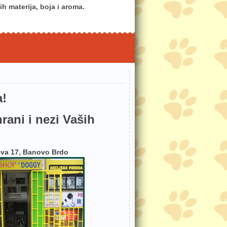
h materija, boja i aroma.
a!
hrani i nezi Vaših
eva 17, Banovo Brdo