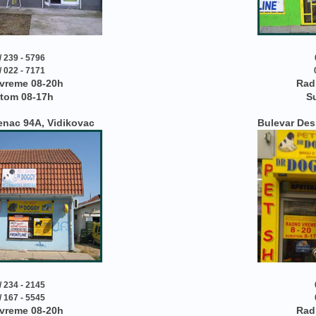
/ 239 - 5796
/ 022 - 7171
vreme 08-20h
Rad
tom 08-17h
S
enac 94A, Vidikovac
Bulevar Des
/ 234 - 2145
/ 167 - 5545
vreme 08-20h
Rad