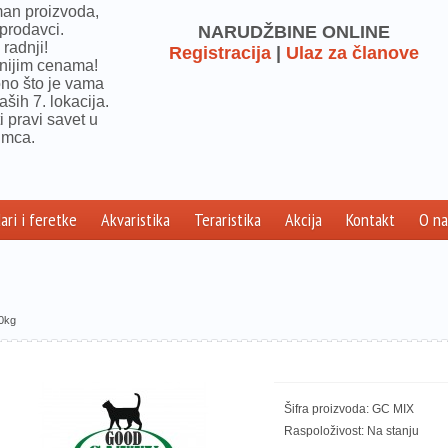
man proizvoda,
prodavci.
NARUDŽBINE ONLINE
radnji!
Registracija
|
Ulaz za članove
jnijim cenama!
ono što je vama
aših 7. lokacija.
i pravi savet u
imca.
ari i feretke
Akvaristika
Teraristika
Akcija
Kontakt
O n
0kg
Šifra proizvoda: GC MIX
Raspoloživost: Na stanju