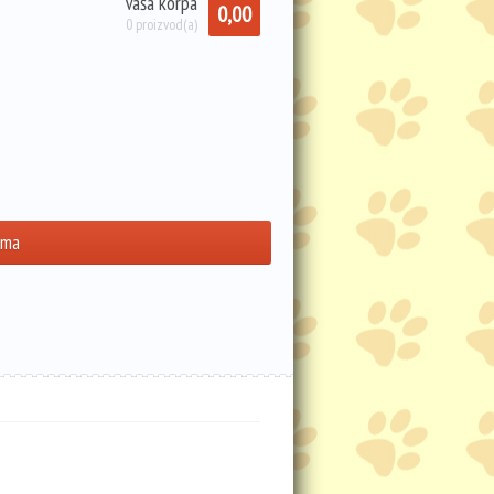
Vaša korpa
0,00
0 proizvod(a)
ama