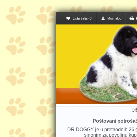
Lista želja (0)
Moj nalog
DR
Poštovani potrošač
DR DOGGY je u prethodnih 26 
sinonim za povoljnu kup