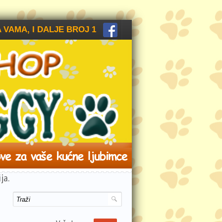
 VAMA, I DALJE BROJ 1
ja.