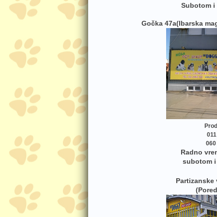
Subotom i
Gočka 47a(Ibarska magis
Prod
011
060 
Radno vre
subotom i
Partizanske
(Pored