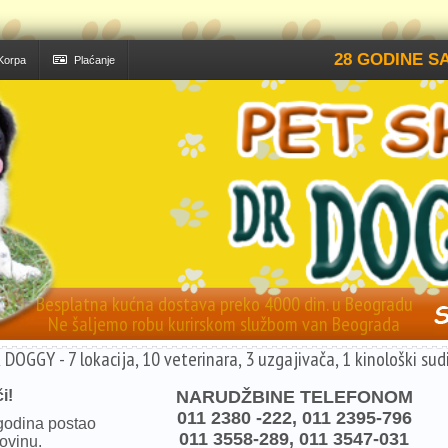
28 GODINE SA
Korpa
Plaćanje
Besplatna kućna dostava preko 4000 din. u Beogradu
Ne šaljemo robu kurirskom službom van Beograda
 DOGGY - 7 lokacija, 10 veterinara, 3 uzgajivača, 1 kinološki sudi
i!
NARUDŽBINE TELEFONOM
011 2380 -222, 011 2395-796
godina postao
011 3558-289, 011 3547-031
ovinu.