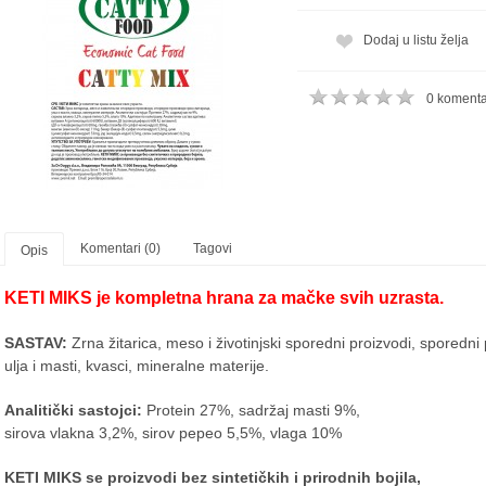
Kol:
Dodaj u listu želja
0 koment
Komentari (0)
Tagovi
Opis
KETI MIKS je kompletna hrana za mačke svih uzrasta.
SASTAV:
Zrna žitarica, meso i životinjski sporedni proizvodi, sporedni 
ulja i masti, kvasci, mineralne materije.
Analitički sastojci:
Protein 27%, sadržaj masti 9%,
sirova vlakna 3,2%, sirov pepeo 5,5%, vlaga 10%
KETI MIKS se proizvodi bez sintetičkih i prirodnih bojila,