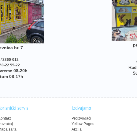
p
vnica br. 7
 / 2360-012
/ 8-22 55-22
Rad
vreme 08-20h
S
tom 08-17h
orisnički servis
Izdvajamo
ontakt
Proizvođači
ovraćaj
Yellow Pages
apa sajta
Akcija