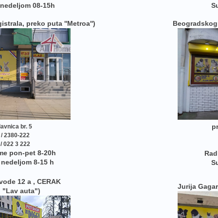
 nedeljom 08-15h
S
trala, preko puta ''Metroa'')
Beogradskog 
p
avnica br. 5
 / 2380-222
/ 022 3 222
me pon-pet 8-20h
Rad
 nedeljom 8-15 h
S
 vode 12 a , CERAK
Jurija Gagar
 "Lav auta")