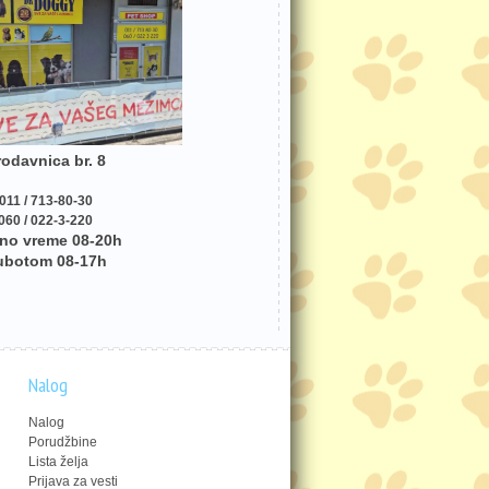
rodavnica br. 8
011 / 713-80-30
060 / 022-3-220
no vreme 08-20h
ubotom 08-17h
Nalog
Nalog
Porudžbine
Lista želja
Prijava za vesti