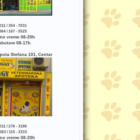
011 / 354 - 7031
064 / 167 - 5525
no vreme 08-20h
ubotom 08-17h
pota Stefana 101, Centar
011 / 276 - 3190
063 / 115 - 3333
no vreme 08-20h