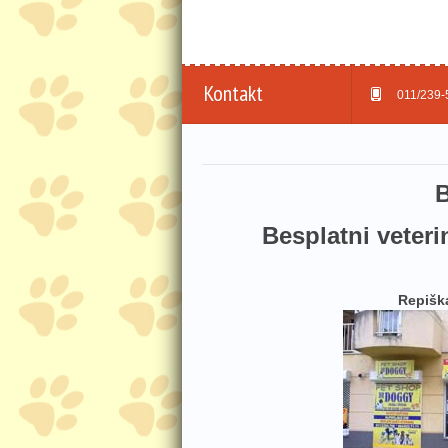
Kontakt
011/239-
B
Besplatni veterin
Repišk