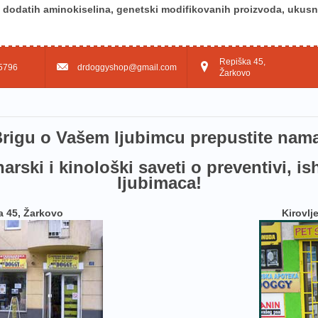
dodatih aminokiselina, genetski modifikovanih proizvoda, ukusni
Repiška 45,
5796
drdoggyshop@gmail.com
Žarkovo
rig​u o Vašem ljubimcu prepustite nam
arski i kinološki saveti o preventivi, is
ljubimaca!
a 45, Žarkovo
Kirovlj