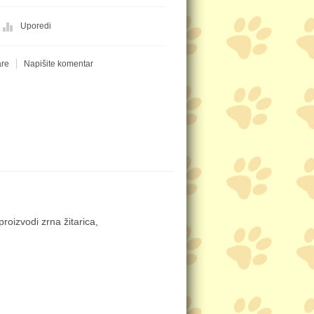
Uporedi
are
Napišite komentar
proizvodi zrna žitarica,