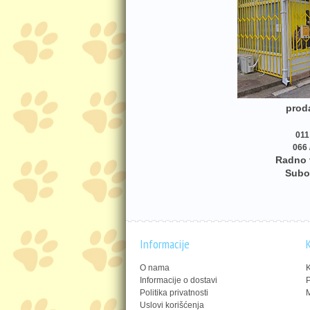
proda
011
066 
Radno 
Subo
Informacije
K
O nama
K
Informacije o dostavi
P
Politika privatnosti
M
Uslovi korišćenja