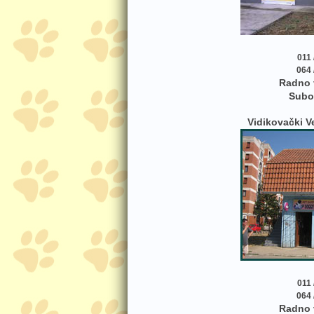
011 
064 
Radno 
Subo
Vidikovački V
011 
064 
Radno 