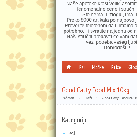
Naše apoteke krasi veliki asorti
fenomenalne cene i stručni 
Što nema u izlogu , ima u 
Preko 8000 artikala po najpovol
Proverite telefonom da li imamo 
potrebno, ili svratite na jednu od n
Naši stručni prodavci ce vam dat
vezi potreba vašeg ljub
Dobrodošli !
Psi
Mačke
Ptice
Glod
Good Catty Food Mix 10kg
Početak
\
Traži
\
Good Catty Food Mix 1
Kategorije
Psi