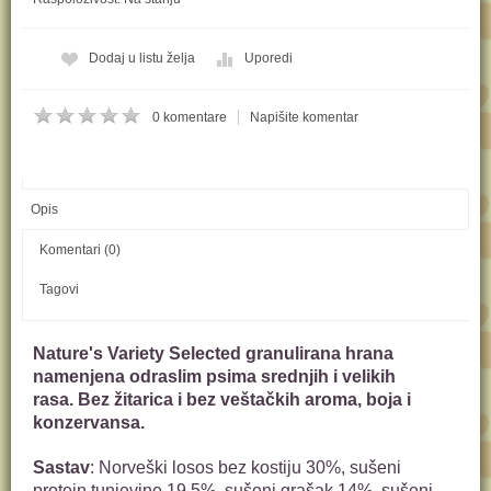
Kol:
Dodaj u listu želja
Uporedi
0 komentare
Napišite komentar
Opis
Komentari (0)
Tagovi
Nature's Variety Selected granulirana hrana
namenjena odraslim psima srednjih i velikih
rasa. Bez žitarica i bez veštačkih aroma, boja i
konzervansa.
Sastav
: Norveški losos bez kostiju 30%, sušeni
protein tunjevine 19,5%, sušeni grašak 14%, sušeni