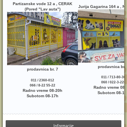
Partizanske vode 12 a , CERAK
Jurija Gagarina 164 a , 
(Pored "Lav auta")
prodavnica br.
prodavnica br. 7
011 / 713-80-30
011 / 2360-012
060 / 022-3-220
066 / 8-22 55-22
Radno vreme 08-
Radno vreme 08-20h
Subotom 08-17
Subotom 08-17h
Informacije