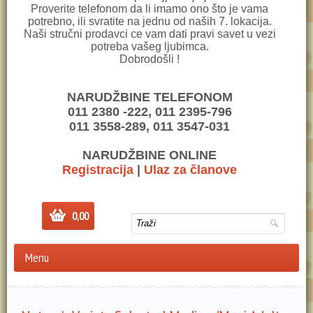
Proverite telefonom da li imamo ono što je vama
potrebno, ili svratite na jednu od naših 7. lokacija.
Naši stručni prodavci ce vam dati pravi savet u vezi
potreba vašeg ljubimca.
Dobrodošli !
NARUDŽBINE TELEFONOM
011 2380 -222, 011 2395-796
011 3558-289, 011 3547-031
NARUDŽBINE ONLINE
Registracija
|
Ulaz za članove
0,00
Menu