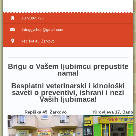
011/239-5796
drdoggyshop@gmail.com
Repiška 45, Žarkovo
Brig​u o Vašem ljubimcu prepustite
nama!
Besplatni veterinarski i kinološki
saveti o preventivi, ishrani i nezi
Vaših ljubimaca!
Repiška 45, Žarkovo
Kirovljeva 17, Bano