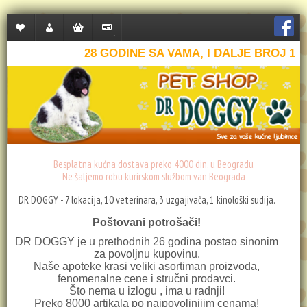
Lista
Moj
Korpa
Plaćanje
želja
nalog
28 GODINE SA VAMA, I DALJE BROJ 1
(0)
Besplatna kućna dostava preko 4000 din. u Beogradu
Ne šaljemo robu kurirskom službom van Beograda
DR DOGGY - 7 lokacija, 10 veterinara, 3 uzgajivača, 1 kinološki sudija.
Poštovani potrošači!
DR DOGGY je u prethodnih 26 godina postao sinonim
za povoljnu kupovinu.
Naše apoteke krasi veliki asortiman proizvoda,
fenomenalne cene i stručni prodavci.
Što nema u izlogu , ima u radnji!
Preko 8000 artikala po najpovoljnijim cenama!