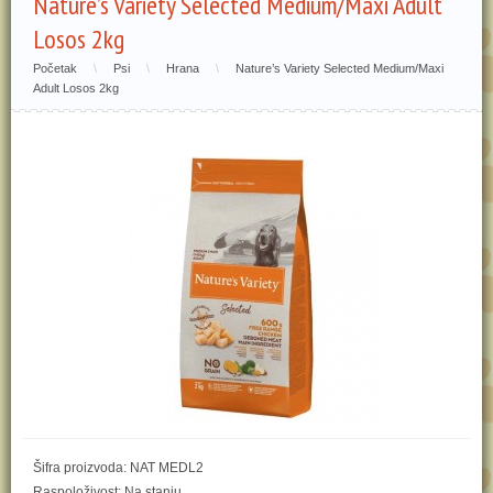
Nature’s Variety Selected Medium/Maxi Adult
Losos 2kg
Početak
\
Psi
\
Hrana
\
Nature’s Variety Selected Medium/Maxi
Adult Losos 2kg
Šifra proizvoda: NAT MEDL2
Raspoloživost: Na stanju