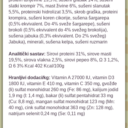
slatki krompir 7%, mast živine 6%, sušeni slanutak
5,5%, proteinski hidrolizat 3,5%, skrob graška, proteini
krompira, sušeni koren cikorije, sušena šargarepa
(0,5% ekvivalent. Do 4% sveže šargarepe), sušeni
brokoli (0,5% ekvivalent do 4% svežeg brokolija),
sušena jabuka (0,3% ekvivalent. Do 2% svežeg)
Jabuka), minerali, sušena kelpa, sušeni ruzmarin
Analitički sastav:
Sirovi proteini 31%, sirove masti
19,5%, sirova vlakna 2,5%, sirovi pepeo 8%, Ω 3 1,2%,
Ω 6 3%
Kcal 402 Kcal/100g
Hranljivi dodaci/kg:
Vitamin A 27000 IU, vitamin D3
1800 IU, vitamin E 410 mg, vitamin C 350 mg, gvožđe
(Ii) sulfat monohidrat 260 mg (Fe: 86 mg), kalijum jodid
1,9 mg (I: 1,4 mg), bakar (Ii) sulfat pentahidrat 33 mg
(Cu: 8,8 mg), mangan sulfat monohidrat 123 mg (Mn:
40 mg), cink sulfat monohidrat 363 mg (Zn: 128 mg),
natrijum selenit 0,24 mg (Se: 0,11 mg)