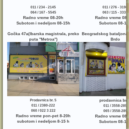
011 / 234 - 2145
011 / 276 - 3190
064 / 167 - 5545
063 / 115 - 3333
Radno vreme 08-20h
Radno vreme 08-
Subotom i nedeljom 08-15h
Subotom 08-17
Gočka 47a(Ibarska magistrala, preko
Beogradskog bataljona
puta ''Metroa'')
Brdo
prodavnica br.
Prodavnica br. 5
011 / 2380-222
011 / 3558-289
060 / 022 3 222
065 / 3558-289
Radno vreme pon-pet 8-20h
Radno vreme 08-
subotom i nedeljom 8-15 h
Subotom 08-17