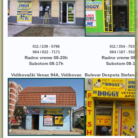
011 / 239 - 5796
011 / 354 - 7031
064 / 022 - 7171
064 / 167 - 5525
Radno vreme 08-20h
Radno vreme 08-
Subotom 08-17h
Subotom 08-17
Vidikovački Venac 94A, Vidikovac
Bulevar Despota Stefana 