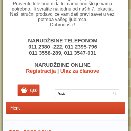
Proverite telefonom da li imamo ono što je vama
potrebno, ili svratite na jednu od naših 7. lokacija.
Naši stručni prodavci ce vam dati pravi savet u vezi
potreba vašeg ljubimca.
Dobrodošli !
NARUDŽBINE TELEFONOM
011 2380 -222, 011 2395-796
011 3558-289, 011 3547-031
NARUDŽBINE ONLINE
Registracija
|
Ulaz za članove
0,00
Menu