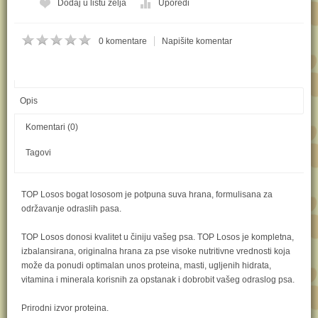
Kol:
Dodaj u listu želja
Uporedi
0 komentare
Napišite komentar
Opis
Komentari (0)
Tagovi
TOP Losos bogat lososom je potpuna suva hrana, formulisana za
održavanje odraslih pasa.
TOP Losos donosi kvalitet u činiju vašeg psa. TOP Losos je kompletna,
izbalansirana, originalna hrana za pse visoke nutritivne vrednosti koja
može da ponudi optimalan unos proteina, masti, ugljenih hidrata,
vitamina i minerala korisnih za opstanak i dobrobit vašeg odraslog psa.
Prirodni izvor proteina.