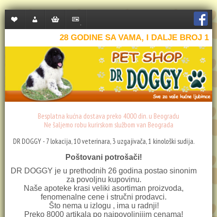
Lista
Moj
Korpa
Plaćanje
želja
nalog
28 GODINE SA VAMA, I DALJE BROJ 1
(0)
Besplatna kućna dostava preko 4000 din. u Beogradu
Ne šaljemo robu kurirskom službom van Beograda
DR DOGGY - 7 lokacija, 10 veterinara, 3 uzgajivača, 1 kinološki sudija.
Poštovani potrošači!
DR DOGGY je u prethodnih 26 godina postao sinonim
za povoljnu kupovinu.
Naše apoteke krasi veliki asortiman proizvoda,
fenomenalne cene i stručni prodavci.
Što nema u izlogu , ima u radnji!
Preko 8000 artikala po najpovoljnijim cenama!