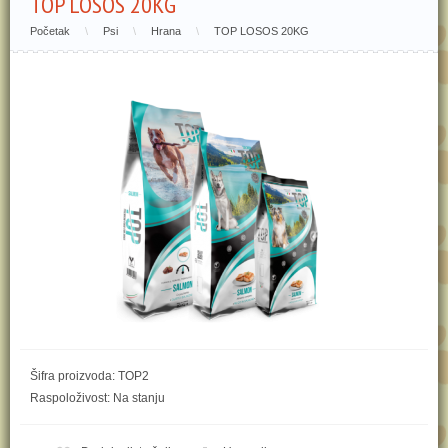
TOP LOSOS 20KG
Početak
\
Psi
\
Hrana
\
TOP LOSOS 20KG
Šifra proizvoda: TOP2
Raspoloživost: Na stanju