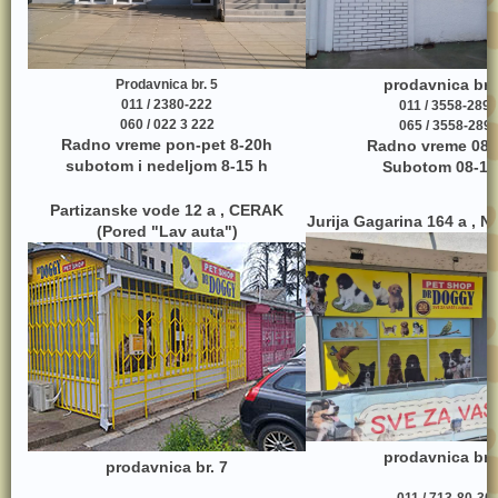
prodavnica br.
Prodavnica br. 5
011 / 2380-222
011 / 3558-289
060 / 022 3 222
065 / 3558-289
Radno vreme pon-pet 8-20h
Radno vreme 08-
subotom i nedeljom 8-15 h
Subotom 08-17
Partizanske vode 12 a , CERAK
Jurija Gagarina 164 a , 
(Pored "Lav auta")
prodavnica br.
prodavnica br. 7
011 / 713-80-30