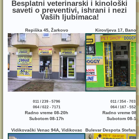
Besplatni veterinarski i kinološki
saveti o preventivi, ishrani i nezi
Vaših ljubimaca!
Repiška 45, Žarkovo
Kirovljeva 17, Bano
011 / 239 - 5796
011 / 354 - 7031
064 / 022 - 7171
064 / 167 - 5525
Radno vreme 08-20h
Radno vreme 08-
Subotom 08-17h
Subotom 08-17
Vidikovački Venac 94A, Vidikovac
Bulevar Despota Stefana 