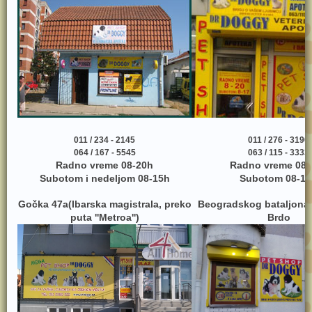
011 / 234 - 2145
011 / 276 - 3190
064 / 167 - 5545
063 / 115 - 3333
Radno vreme 08-20h
Radno vreme 08-
Subotom i nedeljom 08-15h
Subotom 08-17
Gočka 47a(Ibarska magistrala, preko
Beogradskog bataljona
puta ''Metroa'')
Brdo