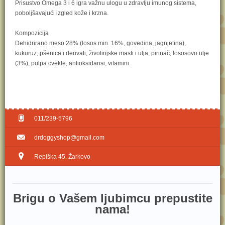
Prisustvo Omega 3 i 6 igra važnu ulogu u zdravlju imunog sistema,
poboljšavajući izgled kože i krzna.
Kompozicija
Dehidrirano meso 28% (losos min. 16%, govedina, jagnjetina),
kukuruz, pšenica i derivati, životinjske masti i ulja, pirinač, lososovo ulje
(3%), pulpa cvekle, antioksidansi, vitamini.
011/239-5796
drdoggyshop@gmail.com
Repiška 45, Žarkovo
Brig​u o Vašem ljubimcu prepustite
nama!