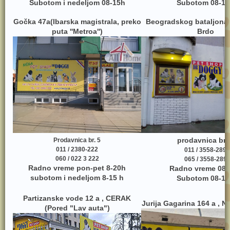
Subotom i nedeljom 08-15h
Subotom 08-17
Gočka 47a(Ibarska magistrala, preko
Beogradskog bataljona
puta ''Metroa'')
Brdo
prodavnica br.
Prodavnica br. 5
011 / 2380-222
011 / 3558-289
060 / 022 3 222
065 / 3558-289
Radno vreme pon-pet 8-20h
Radno vreme 08-
subotom i nedeljom 8-15 h
Subotom 08-17
Partizanske vode 12 a , CERAK
Jurija Gagarina 164 a , 
(Pored "Lav auta")