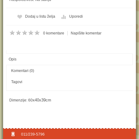
Kol:
Dodaj u listu želja
Uporedi
0 komentare
Napišite komentar
Opis
Komentari (0)
Tagovi
x40x39cm
Dimenzije: 60
011/239-5796