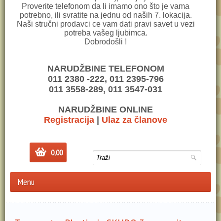
Proverite telefonom da li imamo ono što je vama
potrebno, ili svratite na jednu od naših 7. lokacija.
Naši stručni prodavci ce vam dati pravi savet u vezi
potreba vašeg ljubimca.
Dobrodošli !
NARUDŽBINE TELEFONOM
011 2380 -222, 011 2395-796
011 3558-289, 011 3547-031
NARUDŽBINE ONLINE
Registracija
|
Ulaz za članove
0,00
Menu