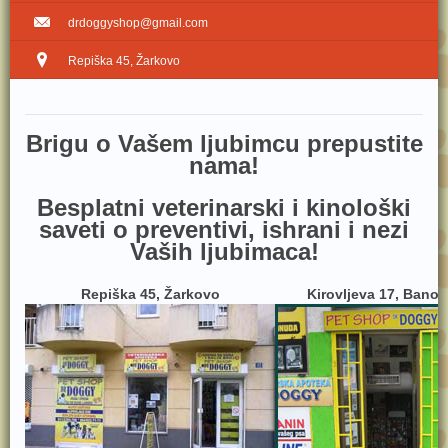
drdoggyshop@gmail.com
Repiška 45, Žarkovo
Brig​u o Vašem ljubimcu prepustite
nama!
Besplatni veterinarski i kinološki
saveti o preventivi, ishrani i nezi
Vaših ljubimaca!
Repiška 45, Žarkovo
Kirovljeva 17, Bano