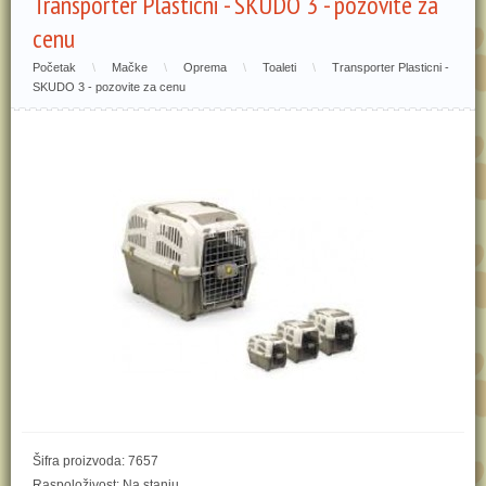
Transporter Plasticni - SKUDO 3 - pozovite za
cenu
Početak
\
Mačke
\
Oprema
\
Toaleti
\
Transporter Plasticni -
SKUDO 3 - pozovite za cenu
Šifra proizvoda: 7657
Raspoloživost: Na stanju