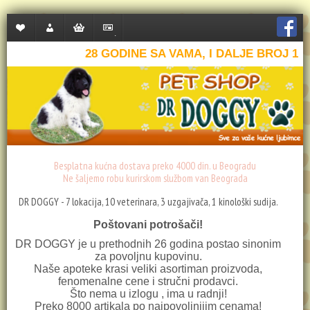
Lista
Moj
Korpa
Plaćanje
želja
nalog
28 GODINE SA VAMA, I DALJE BROJ 1
(0)
Besplatna kućna dostava preko 4000 din. u Beogradu
Ne šaljemo robu kurirskom službom van Beograda
DR DOGGY - 7 lokacija, 10 veterinara, 3 uzgajivača, 1 kinološki sudija.
Poštovani potrošači!
DR DOGGY je u prethodnih 26 godina postao sinonim
za povoljnu kupovinu.
Naše apoteke krasi veliki asortiman proizvoda,
fenomenalne cene i stručni prodavci.
Što nema u izlogu , ima u radnji!
Preko 8000 artikala po najpovoljnijim cenama!