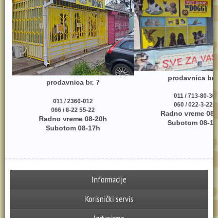
prodavnica br.
prodavnica br. 7
011 / 713-80-30
011 / 2360-012
060 / 022-3-220
066 / 8-22 55-22
Radno vreme 08-
Radno vreme 08-20h
Subotom 08-17
Subotom 08-17h
Informacije
Korisnički servis