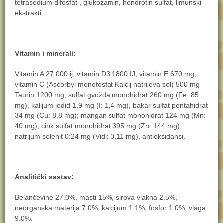
tetrasodium difosfat , glukozamin, hondrotin sulfat, limunski
ekstrakti.
Vitamin i minerali:
Vitamin A 27 000 ij, vitamin D3 1800 IJ, vitamin E 670 mg,
vitamin C (Ascorbyl monofosfat Kalcij natrijeva sol) 500 mg
Taurin 1200 mg, sulfat gvožđa monohidrat 260 mg (Fe: 85
mg), kalijum jodid 1,9 mg (I: 1,4 mg), bakar sulfat pentahidrat
34 mg (Cu: 8,8 mg); mangan sulfat monohidrat 124 mg (Mn:
40 mg), cink sulfat monohidrat 395 mg (Zn: 144 mg),
natrijum selenit 0:24 mg (Vidi: 0,11 mg), antioksidansi.
Analitički sastav:
Belančevine 27.0%, masti 15%, sirova vlakna 2.5%,
neorganska materija 7.0%, kalcijum 1.1%, fosfor 1.0%, vlaga
9.0%.