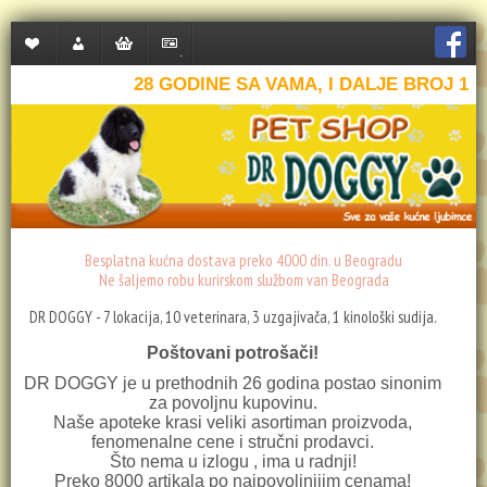
Lista
Moj
Korpa
Plaćanje
želja
nalog
28 GODINE SA VAMA, I DALJE BROJ 1
(0)
Besplatna kućna dostava preko 4000 din. u Beogradu
Ne šaljemo robu kurirskom službom van Beograda
DR DOGGY - 7 lokacija, 10 veterinara, 3 uzgajivača, 1 kinološki sudija.
Poštovani potrošači!
DR DOGGY je u prethodnih 26 godina postao sinonim
za povoljnu kupovinu.
Naše apoteke krasi veliki asortiman proizvoda,
fenomenalne cene i stručni prodavci.
Što nema u izlogu , ima u radnji!
Preko 8000 artikala po najpovoljnijim cenama!