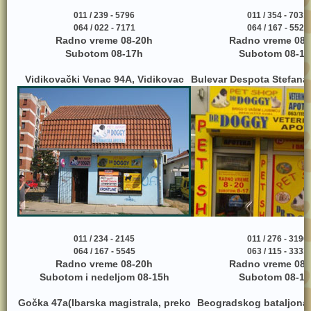
011 / 239 - 5796
011 / 354 - 7031
064 / 022 - 7171
064 / 167 - 5525
Radno vreme 08-20h
Radno vreme 08-
Subotom 08-17h
Subotom 08-17
Vidikovački Venac 94A, Vidikovac
Bulevar Despota Stefana 
011 / 234 - 2145
011 / 276 - 3190
064 / 167 - 5545
063 / 115 - 3333
Radno vreme 08-20h
Radno vreme 08-
Subotom i nedeljom 08-15h
Subotom 08-17
Gočka 47a(Ibarska magistrala, preko
Beogradskog bataljona