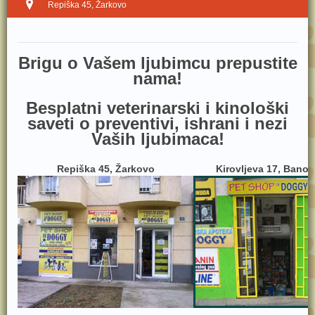
Repiška 45, Žarkovo
Brig​u o Vašem ljubimcu prepustite
nama!
Besplatni veterinarski i kinološki
saveti o preventivi, ishrani i nezi
Vaših ljubimaca!
Repiška 45, Žarkovo
Kirovljeva 17, Bano