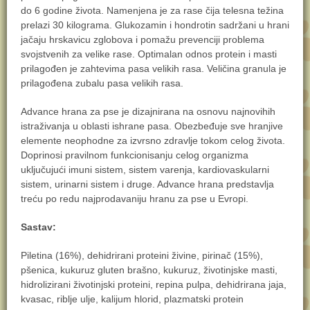
do 6 godine života. Namenjena je za rase čija telesna težina
prelazi 30 kilograma. Glukozamin i hondrotin sadržani u hrani
jačaju hrskavicu zglobova i pomažu prevenciji problema
svojstvenih za velike rase. Optimalan odnos protein i masti
prilagođen je zahtevima pasa velikih rasa. Veličina granula je
prilagođena zubalu pasa velikih rasa.
Advance hrana za pse je dizajnirana na osnovu najnovihih
istraživanja u oblasti ishrane pasa. Obezbeđuje sve hranjive
elemente neophodne za izvrsno zdravlje tokom celog života.
Doprinosi pravilnom funkcionisanju celog organizma
uključujući imuni sistem, sistem varenja, kardiovaskularni
sistem, urinarni sistem i druge. Advance hrana predstavlja
treću po redu najprodavaniju hranu za pse u Evropi.
Sastav:
Piletina (16%), dehidrirani proteini živine, pirinač (15%),
pšenica, kukuruz gluten brašno, kukuruz, životinjske masti,
hidrolizirani životinjski proteini, repina pulpa, dehidrirana jaja,
kvasac, riblje ulje, kalijum hlorid, plazmatski protein