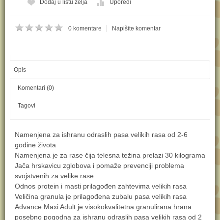
Kol:
Dodaj u listu želja
Uporedi
0 komentare
Napišite komentar
Opis
Komentari (0)
Tagovi
Namenjena za ishranu odraslih pasa velikih rasa od 2-6
godine života
Namenjena je za rase čija telesna težina prelazi 30 kilograma
Jača hrskavicu zglobova i pomaže prevenciji problema
svojstvenih za velike rase
Odnos protein i masti prilagođen zahtevima velikih rasa
Veličina granula je prilagođena zubalu pasa velikih rasa
Advance Maxi Adult je visokokvalitetna granulirana hrana
posebno pogodna za ishranu odraslih pasa velikih rasa od 2