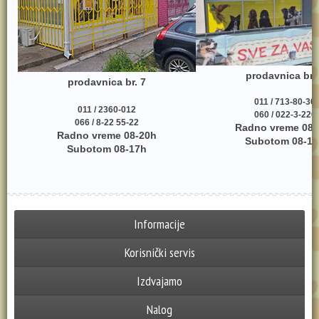
prodavnica br.
prodavnica br. 7
011 / 713-80-30
011 / 2360-012
060 / 022-3-220
066 / 8-22 55-22
Radno vreme 08-
Radno vreme 08-20h
Subotom 08-17
Subotom 08-17h
Informacije
Korisnički servis
Izdvajamo
Nalog