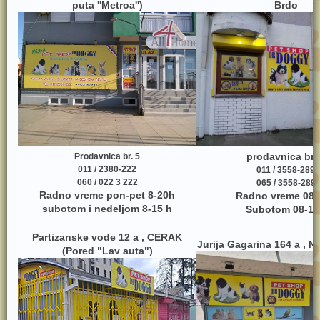
puta ''Metroa'')
Brdo
prodavnica br.
Prodavnica br. 5
011 / 2380-222
011 / 3558-289
060 / 022 3 222
065 / 3558-289
Radno vreme pon-pet 8-20h
Radno vreme 08-
subotom i nedeljom 8-15 h
Subotom 08-17
Partizanske vode 12 a , CERAK
Jurija Gagarina 164 a , 
(Pored "Lav auta")