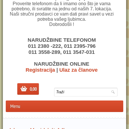
Proverite telefonom da li imamo ono što je vama
potrebno, ili svratite na jednu od naših 7. lokacija.
Naši stručni prodavci ce vam dati pravi savet u vezi
potreba vašeg ljubimca.
Dobrodošli !
NARUDŽBINE TELEFONOM
011 2380 -222, 011 2395-796
011 3558-289, 011 3547-031
NARUDŽBINE ONLINE
Registracija
|
Ulaz za članove
0,00
Menu