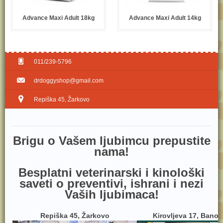
Advance Maxi Adult 18kg
Advance Maxi Adult 14kg
011/239-5796
drdoggyshop@gmail.com
Repiška 45, Žarkovo
Brig​u o Vašem ljubimcu prepustite
nama!
Besplatni veterinarski i kinološki
saveti o preventivi, ishrani i nezi
Vaših ljubimaca!
Repiška 45, Žarkovo
Kirovljeva 17, Bano