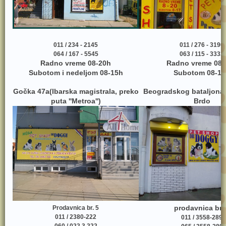
011 / 234 - 2145
011 / 276 - 3190
064 / 167 - 5545
063 / 115 - 3333
Radno vreme 08-20h
Radno vreme 08-
Subotom i nedeljom 08-15h
Subotom 08-17
Gočka 47a(Ibarska magistrala, preko
Beogradskog bataljona
puta ''Metroa'')
Brdo
prodavnica br.
Prodavnica br. 5
011 / 2380-222
011 / 3558-289
060 / 022 3 222