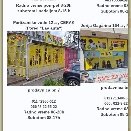
065 / 3558-289
Radno vreme pon-pet 8-20h
Radno vreme 08-
subotom i nedeljom 8-15 h
Subotom 08-17
Partizanske vode 12 a , CERAK
Jurija Gagarina 164 a , 
(Pored "Lav auta")
prodavnica br.
prodavnica br. 7
011 / 713-80-30
011 / 2360-012
060 / 022-3-220
066 / 8-22 55-22
Radno vreme 08-
Radno vreme 08-20h
Subotom 08-17
Subotom 08-17h