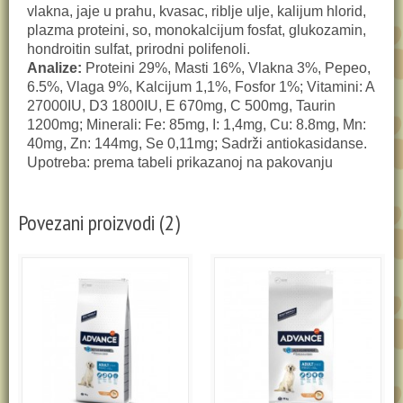
vlakna, jaje u prahu, kvasac, riblje ulje, kalijum hlorid,
plazma proteini, so, monokalcijum fosfat, glukozamin,
hondroitin sulfat, prirodni polifenoli.
Analize:
Proteini 29%, Masti 16%, Vlakna 3%, Pepeo,
6.5%, Vlaga 9%, Kalcijum 1,1%, Fosfor 1%; Vitamini: A
27000IU, D3 1800IU, E 670mg, C 500mg, Taurin
1200mg; Minerali: Fe: 85mg, I: 1,4mg, Cu: 8.8mg, Mn:
40mg, Zn: 144mg, Se 0,11mg; Sadrži antiokasidanse.
Upotreba: prema tabeli prikazanoj na pakovanju
Povezani proizvodi (2)