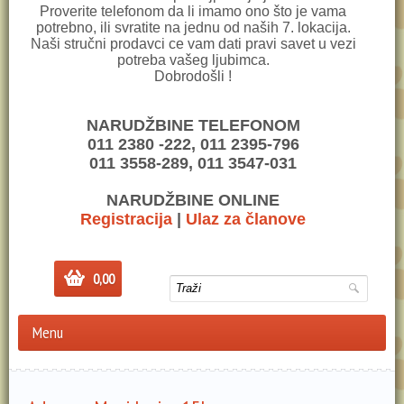
Proverite telefonom da li imamo ono što je vama
potrebno, ili svratite na jednu od naših 7. lokacija.
Naši stručni prodavci ce vam dati pravi savet u vezi
potreba vašeg ljubimca.
Dobrodošli !
NARUDŽBINE TELEFONOM
011 2380 -222, 011 2395-796
011 3558-289, 011 3547-031
NARUDŽBINE ONLINE
Registracija
|
Ulaz za članove
0,00
Menu