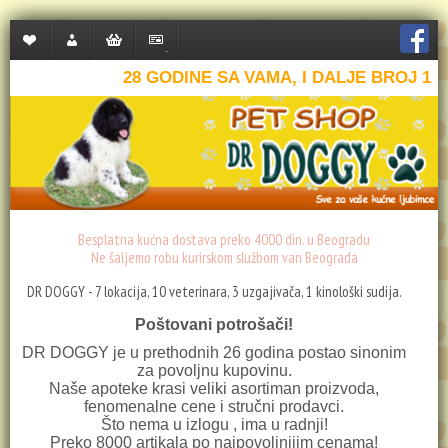
Lista
Moj
Korpa
Plaćanje
želja
nalog
28 GODINE SA VAMA, I DALJE BROJ 1
(0)
Besplatna kućna dostava preko 4000 din. u Beogradu
Ne šaljemo robu kurirskom službom van Beograda
DR DOGGY - 7 lokacija, 10 veterinara, 3 uzgajivača, 1 kinološki sudija.
Poštovani potrošači!
DR DOGGY je u prethodnih 26 godina postao sinonim
za povoljnu kupovinu.
Naše apoteke krasi veliki asortiman proizvoda,
fenomenalne cene i stručni prodavci.
Što nema u izlogu , ima u radnji!
Preko 8000 artikala po najpovoljnijim cenama!