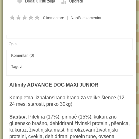
Kol:
Dodaj u listu želja
Uporedi
0 komentare
Napišite komentar
Opis
Komentari (0)
Tagovi
Affinity ADVANCE DOG MAXI JUNIOR
Kompletna, izbalansirana hrana za velike štence (12-
24 mes. starosti, preko 30kg)
Sastav:
Piletina (17%), pirinaè (15%), kukuruzno
glutensko brašno, dehidrirani živinski proteini, pšenica,
kukuruz, životinjska mast, hidrolizovani životinjski
proteini, cvekla, dehidrirani protein tune, ovsena