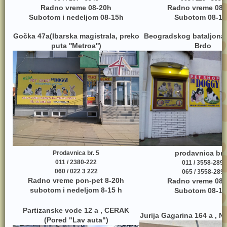
Radno vreme 08-20h
Radno vreme 08-
Subotom i nedeljom 08-15h
Subotom 08-17
Gočka 47a(Ibarska magistrala, preko
Beogradskog bataljona
puta ''Metroa'')
Brdo
prodavnica br.
Prodavnica br. 5
011 / 2380-222
011 / 3558-289
060 / 022 3 222
065 / 3558-289
Radno vreme pon-pet 8-20h
Radno vreme 08-
subotom i nedeljom 8-15 h
Subotom 08-17
Partizanske vode 12 a , CERAK
Jurija Gagarina 164 a , 
(Pored "Lav auta")