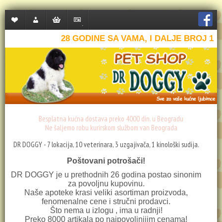
Lista
Moj
Korpa
Plaćanje
želja
nalog
28 GODINE SA VAMA, I DALJE BROJ 1
(0)
Besplatna kućna dostava preko 4000 din. u Beogradu
Ne šaljemo robu kurirskom službom van Beograda
DR DOGGY - 7 lokacija, 10 veterinara, 3 uzgajivača, 1 kinološki sudija.
Poštovani potrošači!
DR DOGGY je u prethodnih 26 godina postao sinonim
za povoljnu kupovinu.
Naše apoteke krasi veliki asortiman proizvoda,
fenomenalne cene i stručni prodavci.
Što nema u izlogu , ima u radnji!
Preko 8000 artikala po najpovoljnijim cenama!