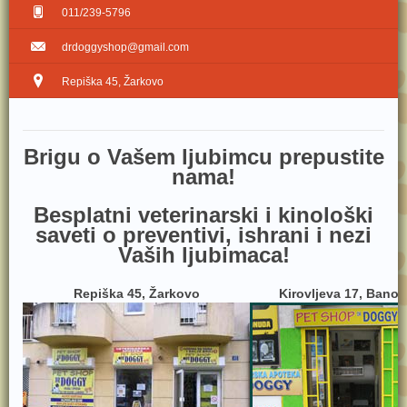
011/239-5796
drdoggyshop@gmail.com
Repiška 45, Žarkovo
Brig​u o Vašem ljubimcu prepustite
nama!
Besplatni veterinarski i kinološki
saveti o preventivi, ishrani i nezi
Vaših ljubimaca!
Repiška 45, Žarkovo
Kirovljeva 17, Bano