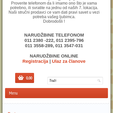
Proverite telefonom da li imamo ono što je vama
potrebno, ili svratite na jednu od naših 7. lokacija.
Naši stručni prodavci ce vam dati pravi savet u vezi
potreba vašeg ljubimca.
Dobrodošli !
NARUDŽBINE TELEFONOM
011 2380 -222, 011 2395-796
011 3558-289, 011 3547-031
NARUDŽBINE ONLINE
Registracija
|
Ulaz za članove
0,00
Menu