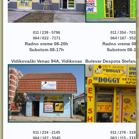
011 / 239 - 5796
011 / 354 - 7031
064 / 022 - 7171
064 / 167 - 5525
Radno vreme 08-20h
Radno vreme 08-
Subotom 08-17h
Subotom 08-17
Vidikovački Venac 94A, Vidikovac
Bulevar Despota Stefana 
011 / 234 - 2145
011 / 276 - 3190
064 / 167 - 5545
063 / 115 - 3333