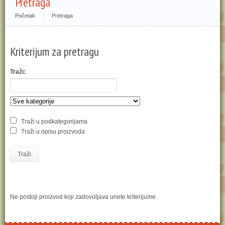
Pretraga
Početak
\
Pretraga
Kriterijum za pretragu
Traži:
Traži u podkategorijama
Traži u opisu proizvoda
Traži
Ne postoji proizvod koji zadovoljava unete kriterijume.