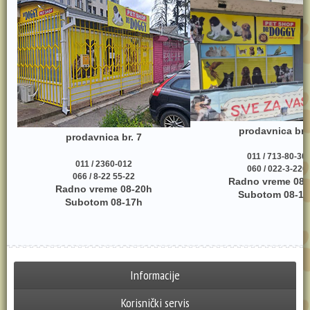
prodavnica br.
prodavnica br. 7
011 / 713-80-30
011 / 2360-012
060 / 022-3-220
066 / 8-22 55-22
Radno vreme 08-
Radno vreme 08-20h
Subotom 08-17
Subotom 08-17h
Informacije
Korisnički servis