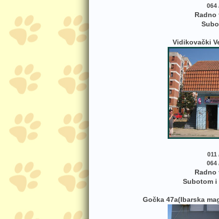
064 
Radno 
Subo
Vidikovački V
011 
064 
Radno 
Subotom i
Gočka 47a(Ibarska magis