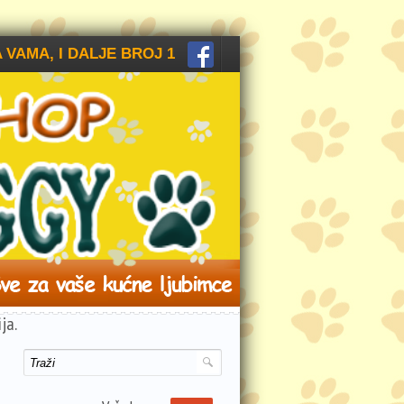
 VAMA, I DALJE BROJ 1
ja.