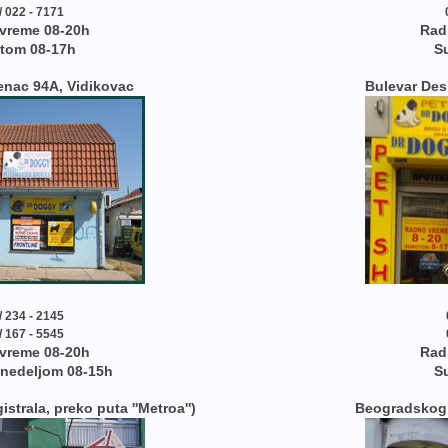
/ 022 - 7171
vreme 08-20h
Rad
tom 08-17h
S
enac 94A, Vidikovac
Bulevar Des
/ 234 - 2145
/ 167 - 5545
vreme 08-20h
Rad
 nedeljom 08-15h
S
trala, preko puta ''Metroa'')
Beogradskog 