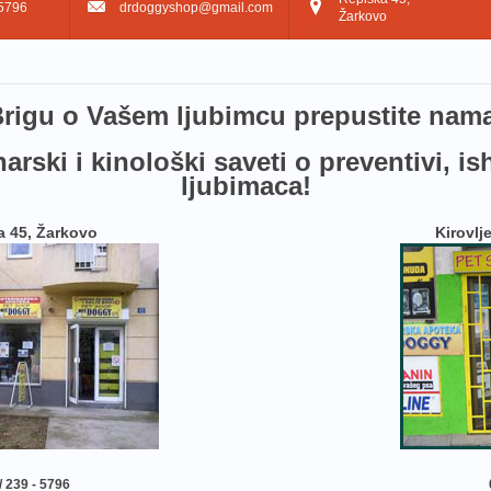
5796
drdoggyshop@gmail.com
Žarkovo
rig​u o Vašem ljubimcu prepustite nam
arski i kinološki saveti o preventivi, is
ljubimaca!
a 45, Žarkovo
Kirovlj
/ 239 - 5796