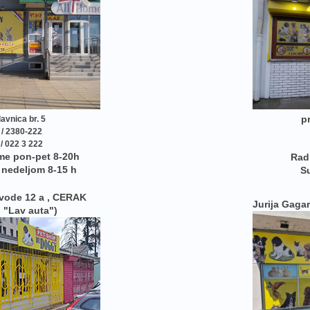
p
avnica br. 5
 / 2380-222
/ 022 3 222
me pon-pet 8-20h
Rad
 nedeljom 8-15 h
S
 vode 12 a , CERAK
Jurija Gagar
 "Lav auta")