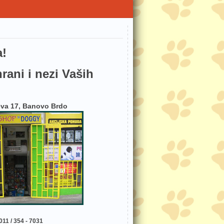
a!
hrani i nezi Vaših
eva 17, Banovo Brdo
011 / 354 - 7031