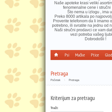
Naše apoteke krasi veliki asorti
fenomenalne cene i stručni 
Što nema u izlogu , ima u 
Preko 8000 artikala po najpovol
Proverite telefonom da li imamo 
potrebno, ili svratite na jednu od n
Naši stručni prodavci ce vam dat
vezi potreba vašeg ljub
Dobrodošli !
Psi
Mačke
Ptice
Glod
Pretraga
Početak
\
Pretraga
Kriterijum za pretragu
Traži: