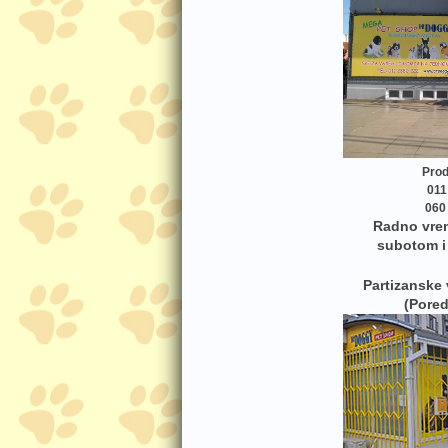
Prod
011
060 
Radno vre
subotom i
Partizanske
(Pored