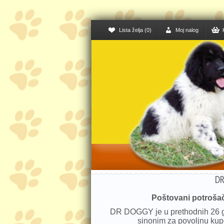
Lista želja (0)
Moj nalog
DR
Poštovani potrošač
DR DOGGY je u prethodnih 26 
sinonim za povoljnu kup