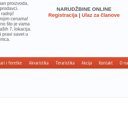
man proizvoda,
prodavci.
NARUDŽBINE ONLINE
radnji!
Registracija
|
Ulaz za članove
jnijim cenama!
ono što je vama
aših 7. lokacija.
i pravi savet u
imca.
ari i feretke
Akvaristika
Teraristika
Akcija
Kontakt
O n