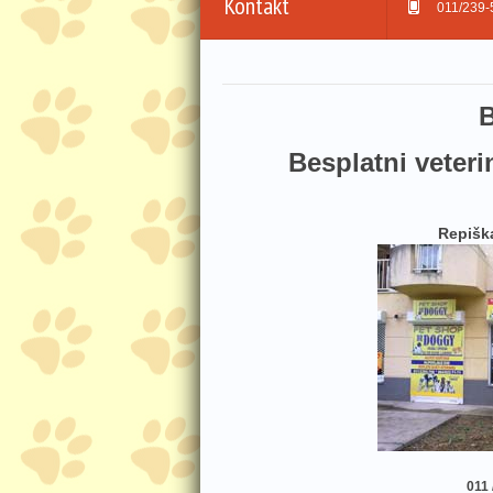
Kontakt
011/239-
B
Besplatni veterin
Repišk
011 