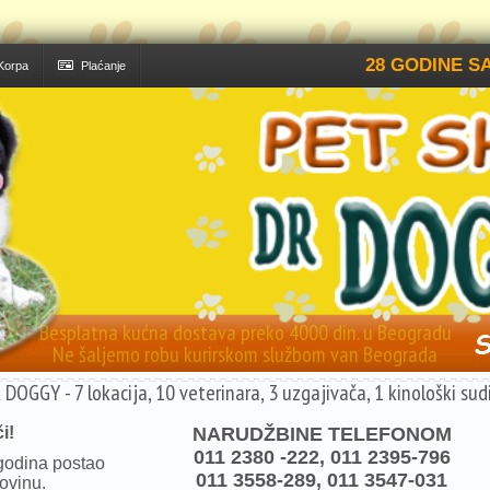
28 GODINE SA
Korpa
Plaćanje
Besplatna kućna dostava preko 4000 din. u Beogradu
Ne šaljemo robu kurirskom službom van Beograda
 DOGGY - 7 lokacija, 10 veterinara, 3 uzgajivača, 1 kinološki sudi
i!
NARUDŽBINE TELEFONOM
011 2380 -222, 011 2395-796
godina postao
011 3558-289, 011 3547-031
ovinu.