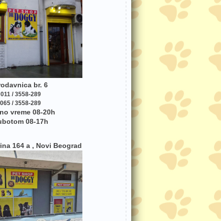
rodavnica br. 6
011 / 3558-289
065 / 3558-289
no vreme 08-20h
ubotom 08-17h
ina 164 a , Novi Beograd