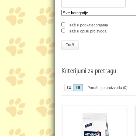
Traži u podkategorijama
Traži u opisu proizvoda
Traži
Kriterijumi za pretragu
Poređenje proizvoda (0)