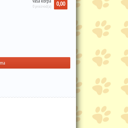
Vaša korpa
0,00
0 proizvod(a)
ama