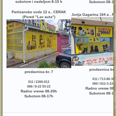
subotom i nedeljom 8-15 h
Subotom 08-17
Partizanske vode 12 a , CERAK
Jurija Gagarina 164 a , 
(Pored "Lav auta")
prodavnica br.
prodavnica br. 7
011 / 713-80-30
011 / 2360-012
060 / 022-3-220
066 / 8-22 55-22
Radno vreme 08-
Radno vreme 08-20h
Subotom 08-17
Subotom 08-17h