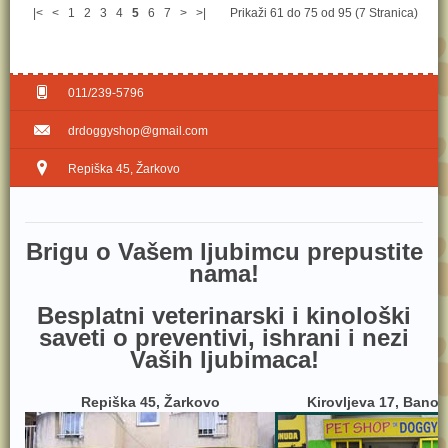
|<
<
1
2
3
4
5
6
7
>
>|
Prikaži 61 do 75 od 95 (7 Stranica)
011/239-5796
drdoggyshop@gmail.com
Repiška 45, Žarkovo
Brig​u o Vašem ljubimcu prepustite
nama!
Besplatni veterinarski i kinološki
saveti o preventivi, ishrani i nezi
Vaših ljubimaca!
Repiška 45, Žarkovo
Kirovljeva 17, Bano