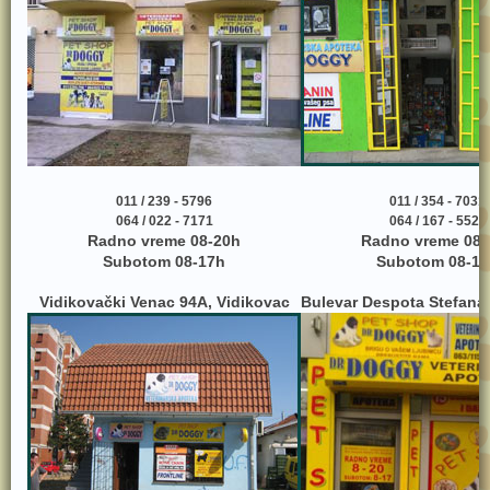
011 / 239 - 5796
011 / 354 - 7031
064 / 022 - 7171
064 / 167 - 5525
Radno vreme 08-20h
Radno vreme 08-
Subotom 08-17h
Subotom 08-17
Vidikovački Venac 94A, Vidikovac
Bulevar Despota Stefana 