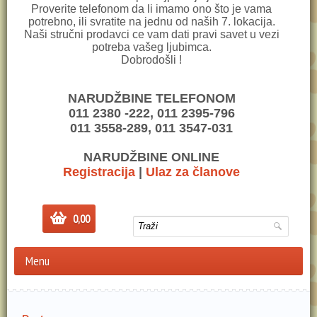
Proverite telefonom da li imamo ono što je vama
potrebno, ili svratite na jednu od naših 7. lokacija.
Naši stručni prodavci ce vam dati pravi savet u vezi
potreba vašeg ljubimca.
Dobrodošli !
NARUDŽBINE TELEFONOM
011 2380 -222, 011 2395-796
011 3558-289, 011 3547-031
NARUDŽBINE ONLINE
Registracija
|
Ulaz za članove
0,00
Menu