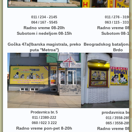
011 / 234 - 2145
011 / 276 - 3190
064 / 167 - 5545
063 / 115 - 3333
Radno vreme 08-20h
Radno vreme 08-
Subotom i nedeljom 08-15h
Subotom 08-17
Gočka 47a(Ibarska magistrala, preko
Beogradskog bataljona
puta ''Metroa'')
Brdo
prodavnica br.
Prodavnica br. 5
011 / 2380-222
011 / 3558-289
060 / 022 3 222
065 / 3558-289
Radno vreme pon-pet 8-20h
Radno vreme 08-