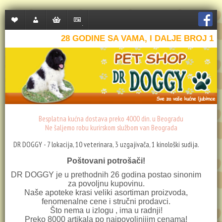
Lista
Moj
Korpa
Plaćanje
želja
nalog
28 GODINE SA VAMA, I DALJE BROJ 1
(0)
Besplatna kućna dostava preko 4000 din. u Beogradu
Ne šaljemo robu kurirskom službom van Beograda
DR DOGGY - 7 lokacija, 10 veterinara, 3 uzgajivača, 1 kinološki sudija.
Poštovani potrošači!
DR DOGGY je u prethodnih 26 godina postao sinonim
za povoljnu kupovinu.
Naše apoteke krasi veliki asortiman proizvoda,
fenomenalne cene i stručni prodavci.
Što nema u izlogu , ima u radnji!
Preko 8000 artikala po najpovoljnijim cenama!